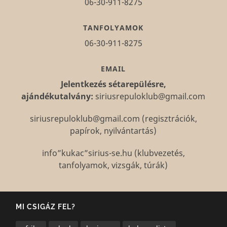
06-30-911-8275
TANFOLYAMOK
06-30-911-8275
EMAIL
Jelentkezés sétarepülésre,
ajándékutalvány:
siriusrepuloklub@gmail.com
siriusrepuloklub@gmail.com (regisztrációk,
papírok, nyilvántartás)
info”kukac”sirius-se.hu (klubvezetés,
tanfolyamok, vizsgák, túrák)
MI CSIGÁZ FEL?