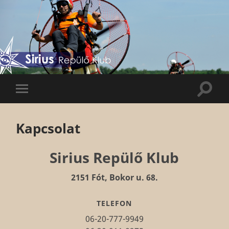
Sirius
Repülő
Klub
Keres
Mobil
menü
Kapcsolat
Sirius Repülő Klub
2151 Fót, Bokor u. 68.
TELEFON
06-20-777-9949