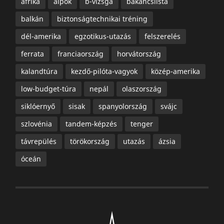
afrika
alpok
b-vizsga
bakancslista
balkán
biztonságtechnikai tréning
dél-amerika
egzotikus-utazás
felszerelés
ferrata
franciaország
horvátország
kalandtúra
kezdő-pilóta-vagyok
közép-amerika
low-budget-túra
nepál
olaszország
siklóernyő
sisak
spanyolország
svájc
szlovénia
tandem-képzés
tenger
távrepülés
törökország
utazás
ázsia
óceán