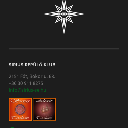
SIRIUS REPÜLŐ KLUB
2151 Fót, Bokor u. 68.
+36 30 911 8275
info@sirius-se.hu