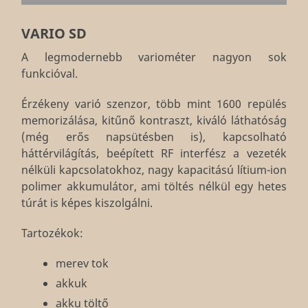
VARIO SD
A legmodernebb variométer nagyon sok
funkcióval.
Érzékeny varió szenzor, több mint 1600 repülés
memorizálása, kitűnő kontraszt, kiváló láthatóság
(még erős napsütésben is), kapcsolható
háttérvilágítás, beépített RF interfész a vezeték
nélküli kapcsolatokhoz, nagy kapacitású lítium-ion
polimer akkumulátor, ami töltés nélkül egy hetes
túrát is képes kiszolgálni.
Tartozékok:
merev tok
akkuk
akku töltő