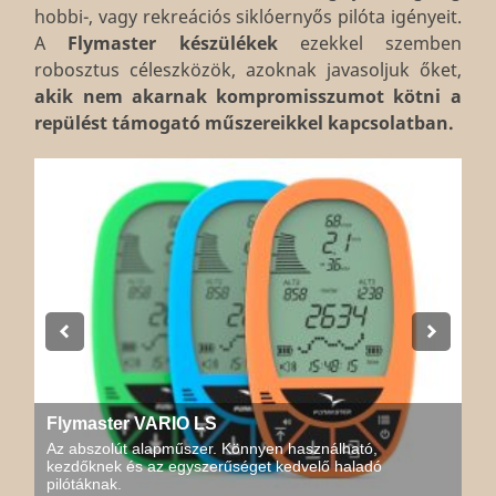
hobbi-, vagy rekreációs siklóernyős pilóta igényeit.
A
Flymaster
készülékek
ezekkel szemben
robosztus céleszközök, azoknak javasoljuk őket,
akik nem akarnak kompromisszumot kötni a
repülést támogató műszereikkel kapcsolatban.
Flymaster VARIO LS
Az abszolút alapműszer. Könnyen használható,
kezdőknek és az egyszerűséget kedvelő haladó
pilótáknak.