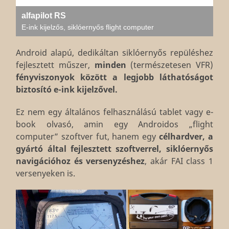
alfapilot RS
E-ink kijelzős, siklóernyős flight computer
Android alapú, dedikáltan siklóernyős repüléshez
fejlesztett műszer,
minden
(természetesen VFR)
fényviszonyok között a legjobb láthatóságot
biztosító e-ink kijelzővel.
Ez nem egy általános felhasználású tablet vagy e-
book olvasó, amin egy Androidos „flight
computer” szoftver fut, hanem egy
célhardver, a
gyártó által fejlesztett szoftverrel, siklóernyős
navigációhoz és versenyzéshez
, akár FAI class 1
versenyeken is.