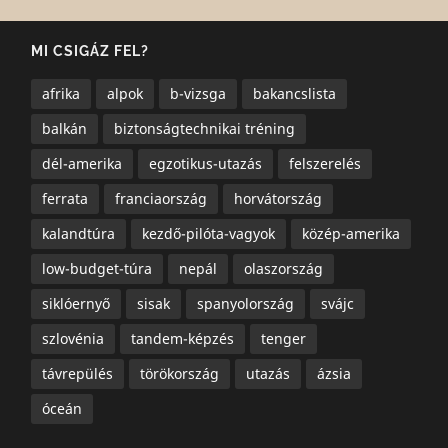
MI CSIGÁZ FEL?
afrika
alpok
b-vizsga
bakancslista
balkán
biztonságtechnikai tréning
dél-amerika
egzotikus-utazás
felszerelés
ferrata
franciaország
horvátország
kalandtúra
kezdő-pilóta-vagyok
közép-amerika
low-budget-túra
nepál
olaszország
siklóernyő
sisak
spanyolország
svájc
szlovénia
tandem-képzés
tenger
távrepülés
törökország
utazás
ázsia
óceán