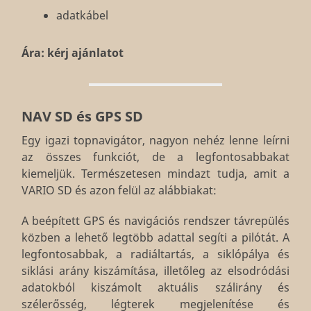
adatkábel
Ára: kérj ajánlatot
NAV SD és GPS SD
Egy igazi topnavigátor, nagyon nehéz lenne leírni
az összes funkciót, de a legfontosabbakat
kiemeljük. Természetesen mindazt tudja, amit a
VARIO SD és azon felül az alábbiakat:
A beépített GPS és navigációs rendszer távrepülés
közben a lehető legtöbb adattal segíti a pilótát. A
legfontosabbak, a radiáltartás, a siklópálya és
siklási arány kiszámítása, illetőleg az elsodródási
adatokból kiszámolt aktuális szálirány és
szélerősség, légterek megjelenítése és