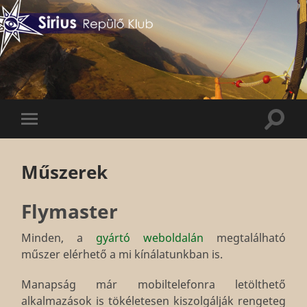
Sirius
Repülő
Klub
Keres
Mobil
menü
Műszerek
Flymaster
Minden, a
gyártó weboldalán
megtalálható
műszer elérhető a mi kínálatunkban is.
Manapság már mobiltelefonra letölthető
alkalmazások is tökéletesen kiszolgálják rengeteg