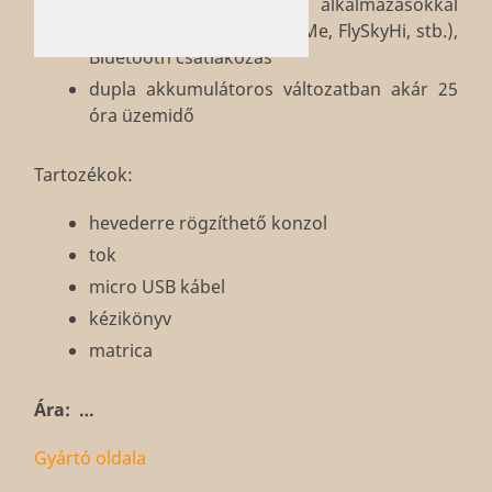
Android és iOS alkalmazásokkal
kompatibilis (XCTrack, FlyMe, FlySkyHi, stb.),
Bluetooth csatlakozás
dupla akkumulátoros változatban akár 25
óra üzemidő
Tartozékok:
hevederre rögzíthető konzol
tok
micro USB kábel
kézikönyv
matrica
Ára: …
Gyártó oldala