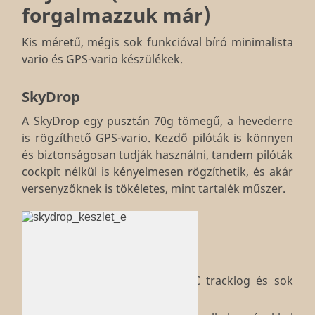
forgalmazzuk már)
Kis méretű, mégis sok funkcióval bíró minimalista
vario és GPS-vario készülékek.
SkyDrop
A SkyDrop egy pusztán 70g tömegű, a hevederre
is rögzíthető GPS-vario. Kezdő pilóták is könnyen
és biztonságosan tudják használni, tandem pilóták
cockpit nélkül is kényelmesen rögzíthetik, és akár
versenyzőknek is tökéletes, mint tartalék műszer.
több színben kapható
audio vario és LCD kijelző
GPS, digitális iránytű
légtér figyelmeztetés, IGC tracklog és sok
egyéb funkció