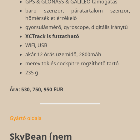
GPS & GLONASS & GALILEO támogatás
baro szenzor, páratartalom szenzor,
hőmérséklet érzékelő
gyorsulásmérő, gyroscope, digitális iránytű
XCTrack is futtatható
WiFi, USB
akár 12 órás üzemidő, 2800mAh
merev tok és cockpitre rögzíthető tartó
235 g
Ára: 530, 750, 950 EUR
Gyártó oldala
SkyBean (nem