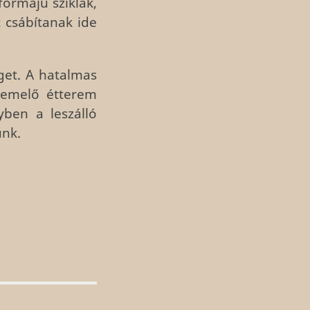
ormájú sziklák,
t csábítanak ide
get. A hatalmas
üzemelő étterem
yben a leszálló
ünk.