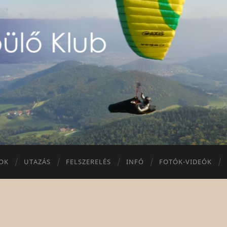
Sirius
Repülő
Klub
OK
UTAZÁS
FELSZERELÉS
INFÓ
FOTÓK-VIDEÓK