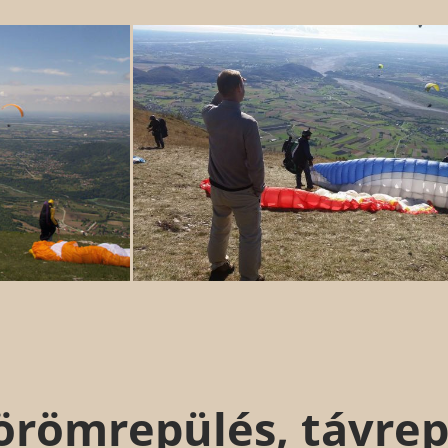
örömrepülés, távrep