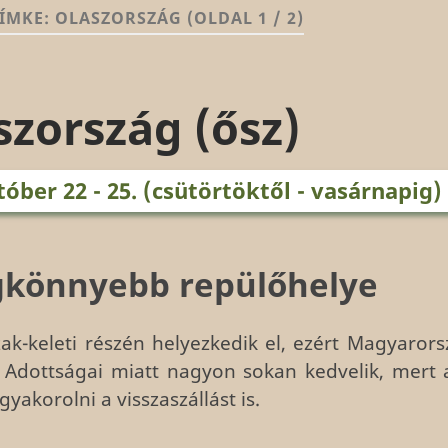
ÍMKE:
OLASZORSZÁG
(OLDAL 1 / 2)
zország (ősz)
tóber 22 - 25. (csütörtöktől - vasárnapig)
egkönnyebb repülőhelye
ak-keleti részén helyezkedik el, ezért Magyaror
 Adottságai miatt nagyon sokan kedvelik, mert a
gyakorolni a visszaszállást is.