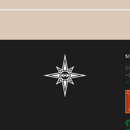
S
21
+3
in