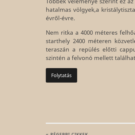
Többek véleménye szerint ez az 
hatalmas völgyek,a kristálytiszt
évről-évre.
Nem ritka a 4000 méteres felhő
starthely 2400 méteren közvetl
teraszán a repülés előtti capp
szintén a felvonó mellett találhat
Folytatás
« RÉGEBBI
CIKKEK