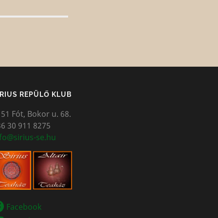
IRIUS REPÜLŐ KLUB
51 Fót, Bokor u. 68.
6 30 911 8275
fo@sirius-se.hu
Facebook