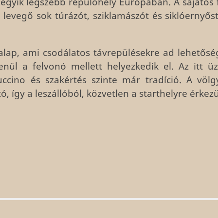
egyik legszebb repülőhely Európában. A sajátos f
a levegő sok túrázót, sziklamászót és siklóernyős
alap, ami csodálatos távrepülésekre ad lehetősé
enül a felvonó mellett helyezkedik el. Az itt 
uccino és szakértés szinte már tradíció. A völg
ó, így a leszállóból, közvetlen a starthelyre érkez