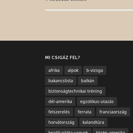
MI CSIGÁZ FEL?
afrika
alpok
b-vizsga
bakancslista
balkán
biztonságtechnikai tréning
dél-amerika
egzotikus-utazás
felszerelés
ferrata
franciaország
horvátország
kalandtúra
kezdő-pilóta-vagyok
közép-amerika