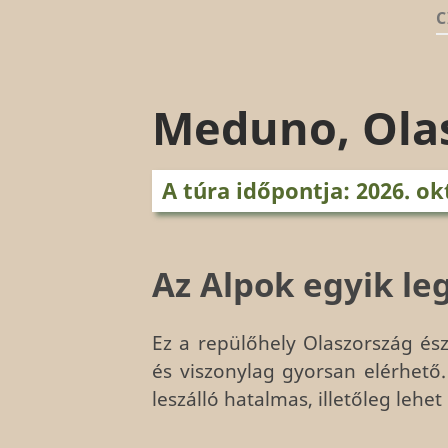
C
Meduno, Olas
A túra időpontja: 2026. ok
Az Alpok egyik l
Ez a repülőhely Olaszország ész
és viszonylag gyorsan elérhető.
leszálló hatalmas, illetőleg lehet 