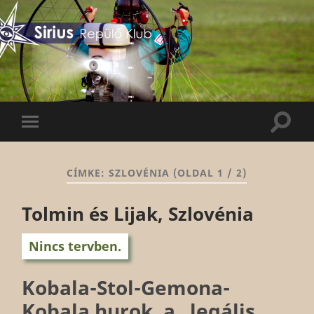
Sirius
Repülő
Klub
Keres
Mobil
menü
CÍMKE:
SZLOVÉNIA
(OLDAL 1 / 2)
Tolmin és Lijak, Szlovénia
Nincs tervben.
Kobala-Stol-Gemona-
Kobala hurok, a „legális