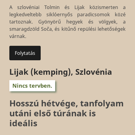
A szlovéniai Tolmin és Lijak közismerten a
legkedveltebb siklóernyős paradicsomok közé
tartoznak. Gyönyörű hegyek és völgyek, a
smaragdzöld Soča, és kitűnő repülési lehetőségek
várnak.
Folytatás
Lijak (kemping), Szlovénia
Nincs tervben.
Hosszú hétvége, tanfolyam
utáni első túrának is
ideális