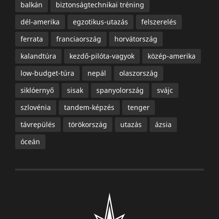
balkán
biztonságtechnikai tréning
dél-amerika
egzotikus-utazás
felszerelés
ferrata
franciaország
horvátország
kalandtúra
kezdő-pilóta-vagyok
közép-amerika
low-budget-túra
nepál
olaszország
siklóernyő
sisak
spanyolország
svájc
szlovénia
tandem-képzés
tenger
távrepülés
törökország
utazás
ázsia
óceán