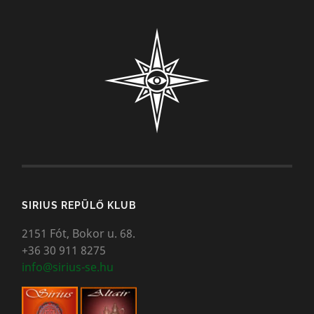
SIRIUS REPÜLŐ KLUB
2151 Fót, Bokor u. 68.
+36 30 911 8275
info@sirius-se.hu