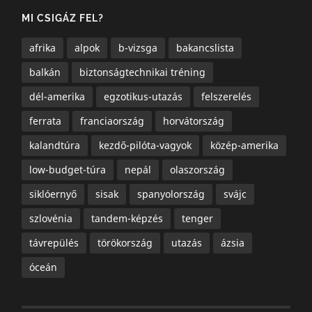
MI CSIGÁZ FEL?
afrika
alpok
b-vizsga
bakancslista
balkán
biztonságtechnikai tréning
dél-amerika
egzotikus-utazás
felszerelés
ferrata
franciaország
horvátország
kalandtúra
kezdő-pilóta-vagyok
közép-amerika
low-budget-túra
nepál
olaszország
siklóernyő
sisak
spanyolország
svájc
szlovénia
tandem-képzés
tenger
távrepülés
törökország
utazás
ázsia
óceán