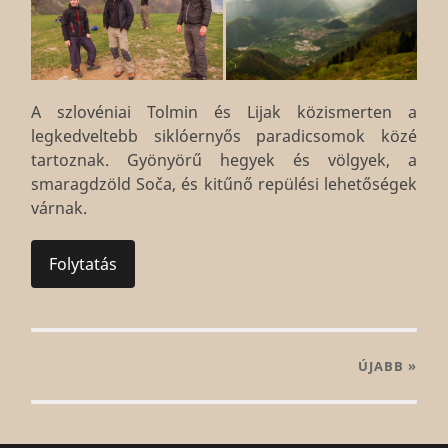
A szlovéniai Tolmin és Lijak közismerten a
legkedveltebb siklóernyős paradicsomok közé
tartoznak. Gyönyörű hegyek és völgyek, a
smaragdzöld Soča, és kitűnő repülési lehetőségek
várnak.
Folytatás
ÚJABB
»