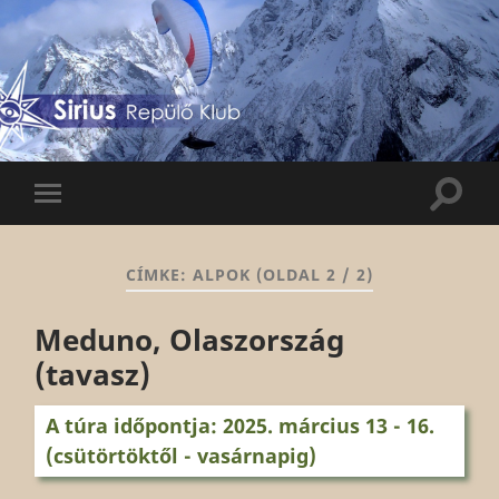
Sirius
Repülő
Klub
Keres
Mobil
menü
CÍMKE:
ALPOK
(OLDAL 2 / 2)
Meduno, Olaszország
(tavasz)
A túra időpontja: 2025. március 13 - 16.
(csütörtöktől - vasárnapig)