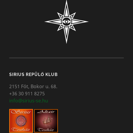
SIRIUS REPÜLŐ KLUB
2151 Fót, Bokor u. 68.
+36 30 911 8275
info@sirius-se.hu