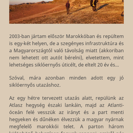
2003-ban jártam először Marokkóban és repültem
is egy-két helyen, de a szegényes infrastruktúra és
a Magyarországtól való távolság miatt (akkoriban
nem lehetett ott autót bérelni), elvetettem, mint
lehetséges siklóernyős úticélt, de eltelt 20 év és…
Szóval, mára azonban minden adott egy jó
siklóernyős utazáshoz.
Az egy hétre tervezett utazás alatt, repülünk az
Atlasz hegység északi lankáin, majd az Atlanti-
óceán felé vesszük az irányt és a part menti
hegyeken és dűnéken élvezzük a magyar nyárnak
megfelelő marokkói telet. A parton három