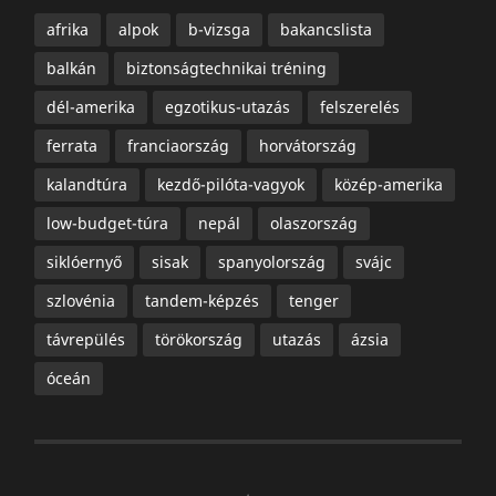
afrika
alpok
b-vizsga
bakancslista
balkán
biztonságtechnikai tréning
dél-amerika
egzotikus-utazás
felszerelés
ferrata
franciaország
horvátország
kalandtúra
kezdő-pilóta-vagyok
közép-amerika
low-budget-túra
nepál
olaszország
siklóernyő
sisak
spanyolország
svájc
szlovénia
tandem-képzés
tenger
távrepülés
törökország
utazás
ázsia
óceán