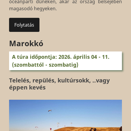
óceánparti dűnéken, akár az ország belsejében
magasodó hegyeken.
Folytatás
Marokkó
A túra időpontja: 2026. április 04 - 11.
(szombattól - szombatig)
Telelés, repülés, kultúrsokk, ..vagy
éppen kevés