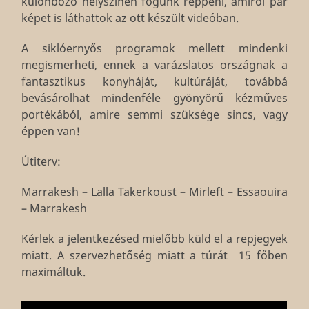
különböző helyszínen fogunk reppeni, amiről pár
képet is láthattok az ott készült videóban.
A siklóernyős programok mellett mindenki
megismerheti, ennek a varázslatos országnak a
fantasztikus konyháját, kultúráját, továbbá
bevásárolhat mindenféle gyönyörű kézműves
portékából, amire semmi szüksége sincs, vagy
éppen van!
Útiterv:
Marrakesh – Lalla Takerkoust – Mirleft – Essaouira
– Marrakesh
Kérlek a jelentkezésed mielőbb küld el a repjegyek
miatt. A szervezhetőség miatt a túrát 15 főben
maximáltuk.