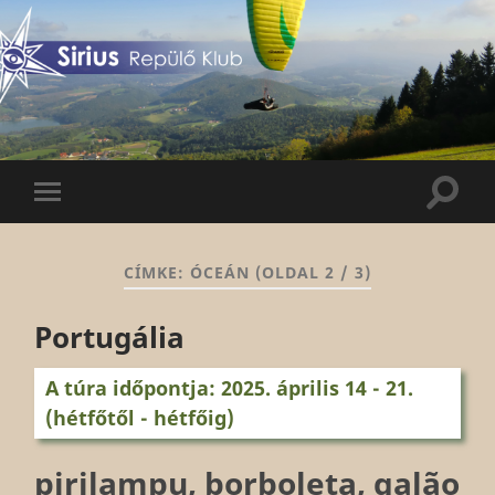
Sirius
Repülő
Klub
Keres
Mobil
menü
CÍMKE:
ÓCEÁN
(OLDAL 2 / 3)
Portugália
A túra időpontja: 2025. április 14 - 21.
(hétfőtől - hétfőig)
pirilampu, borboleta,
galão