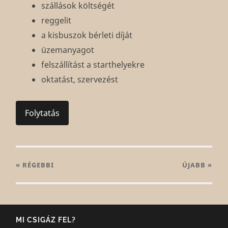
szállások költségét
reggelit
a kisbuszok bérleti díját
üzemanyagot
felszállítást a starthelyekre
oktatást, szervezést
Folytatás
« RÉGEBBI
ÚJABB
»
MI CSIGÁZ FEL?