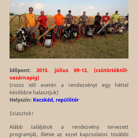
Időpont:
2015. július 09-12. (csütörtöktől-
vasárnapig)
(rossz idő esetén a rendezvényt egy héttel
későbbre halasztjuk)
Helyszín:
Kecskéd, repülőtér
Sziasztok!
Alább találjátok a rendezvény tervezett
programját, illetve az ezzel kapcsolatos további