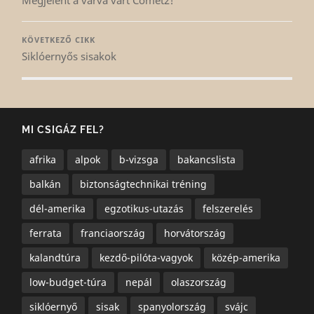
Megjelent a várva várt Comet2!
KÖVETKEZŐ CIKK
Siklóernyős sisakok
MI CSIGÁZ FEL?
afrika
alpok
b-vizsga
bakancslista
balkán
biztonságtechnikai tréning
dél-amerika
egzotikus-utazás
felszerelés
ferrata
franciaország
horvátország
kalandtúra
kezdő-pilóta-vagyok
közép-amerika
low-budget-túra
nepál
olaszország
siklóernyő
sisak
spanyolország
svájc