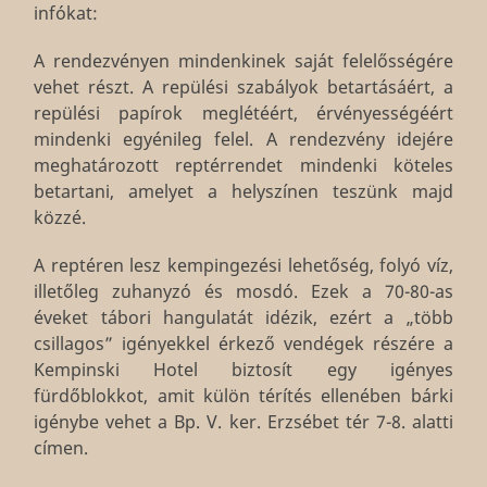
infókat:
A rendezvényen mindenkinek saját felelősségére
vehet részt. A repülési szabályok betartásáért, a
repülési papírok meglétéért, érvényességéért
mindenki egyénileg felel. A rendezvény idejére
meghatározott reptérrendet mindenki köteles
betartani, amelyet a helyszínen teszünk majd
közzé.
A reptéren lesz kempingezési lehetőség, folyó víz,
illetőleg zuhanyzó és mosdó. Ezek a 70-80-as
éveket tábori hangulatát idézik, ezért a „több
csillagos” igényekkel érkező vendégek részére a
Kempinski Hotel biztosít egy igényes
fürdőblokkot, amit külön térítés ellenében bárki
igénybe vehet a Bp. V. ker. Erzsébet tér 7-8. alatti
címen.