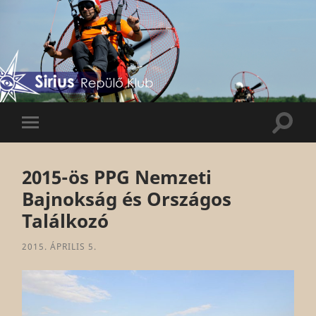
Sirius
Repülő
Klub
Keres
Mobil
menü
2015-ös PPG Nemzeti
Bajnokság és Országos
Találkozó
2015. ÁPRILIS 5.